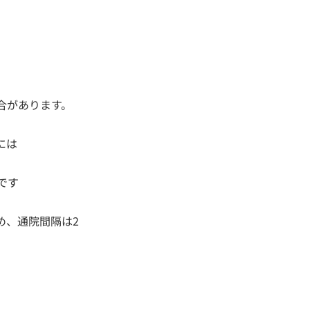
合があります。
には
です
め、通院間隔は2