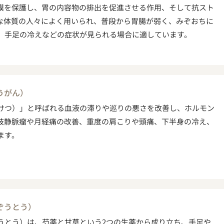
膜を保護し、胃の内容物の排出を促進させる作用、そして抗スト
な体質の人々によく用いられ、普段から胃腸が弱く、みぞおちに
、手足の冷えなどの症状が見られる場合に適しています。
うがん）
けつ）」と呼ばれる血液の滞りや巡りの悪さを改善し、ホルモン
肢静脈瘤や月経痛の改善、重度の肩こりや頭痛、下半身の冷え、
ます。
ぞうとう）
うとう）は、芍薬と甘草という2つの生薬から成り立ち、手足や