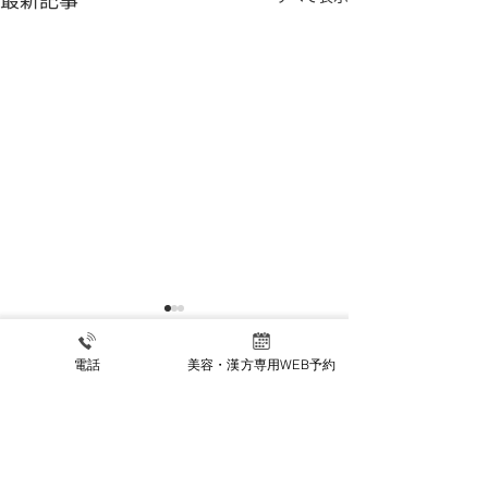
電話
美容・漢方専用WEB予約
夏季休暇のお知
【8月限定キャンペーン】