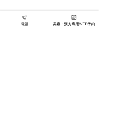
夏季休暇のお知
電話
美容・漢方専用WEB予約
【8月限定キャンペーン】
木曜午後限定でお得にジ
ェネシス・ライムライト
公式INSTAGRAM
リハビリ科INSTAGRAM
施設基準等掲示事項
〒470-0224 愛知県みよし市三好町中島30番地1
電話番号：0561-33-3911
診療時間：9:00～12:00 / 16:00～19:30