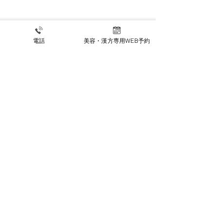
夏季休暇のお知
電話
美容・漢方専用WEB予約
【8月限定キャンペーン】
木曜午後限定でお得にジ
ェネシス・ライムライト
公式INSTAGRAM
リハビリ科INSTAGRAM
施設基準等掲示事項
〒470-0224 愛知県みよし市三好町中島30番地1
電話番号：0561-33-3911