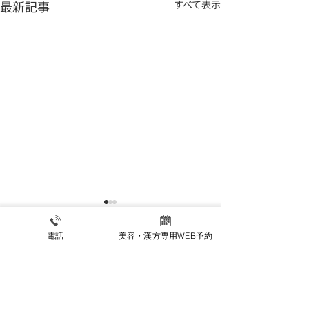
最新記事
すべて表示
電話
美容・漢方専用WEB予約
夏季休暇のお知