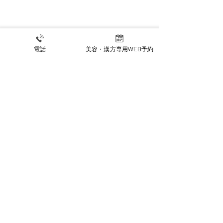
夏季休暇のお知
電話
美容・漢方専用WEB予約
【8月限定キャンペーン】
木曜午後限定でお得にジ
ェネシス・ライムライト
公式INSTAGRAM
リハビリ科INSTAGRAM
施設基準等掲示事項
〒470-0224 愛知県みよし市三好町中島30番地1