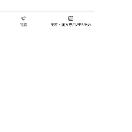
夏季休暇のお知
電話
美容・漢方専用WEB予約
【8月限定キャンペーン】
木曜午後限定でお得にジ
ェネシス・ライムライト
公式INSTAGRAM
リハビリ科INSTAGRAM
施設基準等掲示事項
〒470-0224 愛知県みよし市三好町中島30番地1
電話番号：0561-33-3911